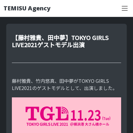
TEMISU Agency
【藤村雅貴、田中夢】TOKYO GIRLS
H
LIVE2021ゲストモデル出演
O
M
E
ホ
ー
ム
藤村雅貴、竹内悠真、田中夢がTOKYO GIRLS
T
LIVE2021のゲストモデルとして、出演しました。
A
L
E
N
T
所
属
タ