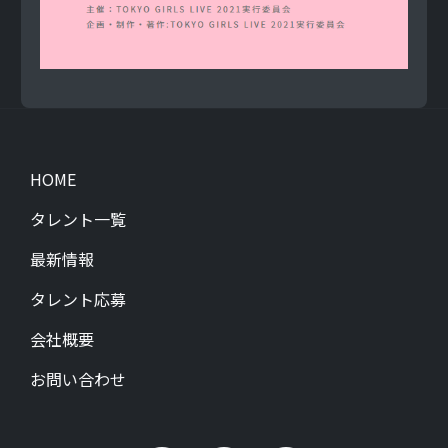
レ
ン
ト
N
E
W
S
ニ
HOME
ュ
ー
タレント一覧
ス
最新情報
E
N
タレント応募
T
R
会社概要
Y
タ
お問い合わせ
レ
ン
ト
応